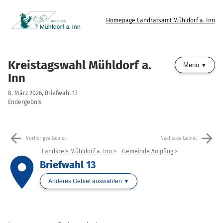
Homepage Landratsamt Mühldorf a. Inn
Kreistagswahl Mühldorf a.
Menü
Inn
8. März 2026, Briefwahl 13
Endergebnis
arrow_back
arrow_forward
Vorheriges Gebiet
Nächstes Gebiet
Landkreis Mühldorf a. Inn
Gemeinde Ampfing
place
Briefwahl 13
Anderes Gebiet auswählen