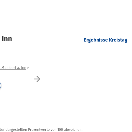
 Inn
Ergebnisse Kreistag
t Mühldorf a. Inn
arrow_forward
r dargestellten Prozentwerte von 100 abweichen.