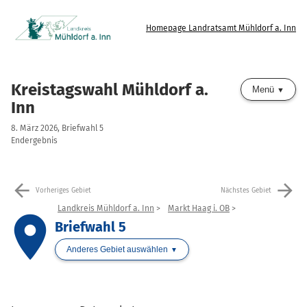
Homepage Landratsamt Mühldorf a. Inn
Kreistagswahl Mühldorf a.
Menü
Inn
8. März 2026, Briefwahl 5
Endergebnis
arrow_back
arrow_forward
Vorheriges Gebiet
Nächstes Gebiet
Landkreis Mühldorf a. Inn
Markt Haag i. OB
place
Briefwahl 5
Anderes Gebiet auswählen