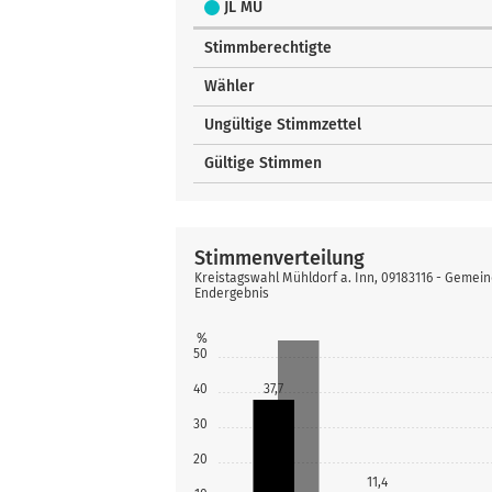
JL MÜ
Stimmberechtigte
Wähler
Ungültige Stimmzettel
Gültige Stimmen
Stimmenverteilung
Kreistagswahl Mühldorf a. Inn, 09183116 - Gemein
Endergebnis
%
50
40
37,7
30
20
11,4