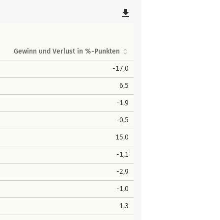
file_download
Gewinn und Verlust in %-Punkten
-17,0
6,5
-1,9
-0,5
15,0
-1,1
-2,9
-1,0
1,3