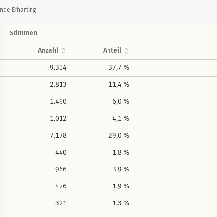
nde Erharting
Stimmen
Anzahl
Anteil
9.334
37,7 %
2.813
11,4 %
1.490
6,0 %
1.012
4,1 %
7.178
29,0 %
440
1,8 %
966
3,9 %
476
1,9 %
321
1,3 %