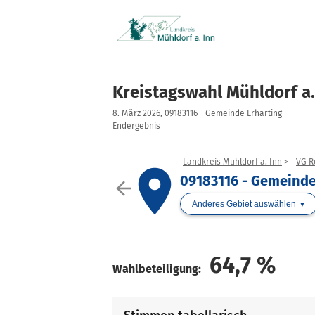
Kreistagswahl Mühldorf a.
8. März 2026, 09183116 - Gemeinde Erharting
Endergebnis
Landkreis Mühldorf a. Inn
VG R
place
09183116 - Gemeinde
arrow_back
Anderes Gebiet auswählen
64,7
%
Wahlbeteiligung: