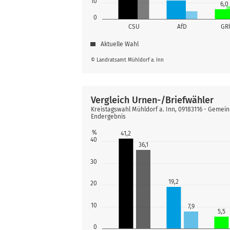
10
6,0
0
CSU
AfD
GR
Aktuelle Wahl
© Landratsamt Mühldorf a. Inn
Vergleich Urnen-/Briefwähler
Kreistagswahl Mühldorf a. Inn, 09183116 - Gemein
Endergebnis
%
41,2
40
36,1
30
19,2
20
10
7,9
5,5
0