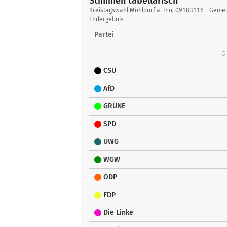
Stimmen tabellarisch
Stimmen
Kreistagswahl Mühldorf a. Inn, 09183116 - Gemei
tabellarisch
Endergebnis
Partei
CSU
AfD
GRÜNE
SPD
UWG
WGW
ÖDP
FDP
Die Linke