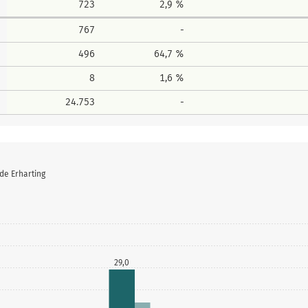
723
2,9 %
767
-
496
64,7 %
8
1,6 %
24.753
-
de Erharting
29,0