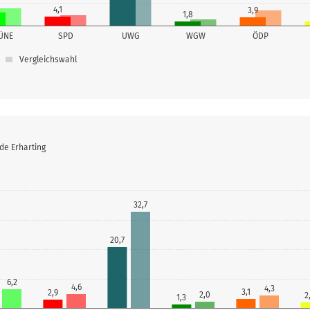
4,1
3,9
1,8
ÜNE
SPD
UWG
WGW
ÖDP
Vergleichswahl
de Erharting
32,7
20,7
6,2
4,6
4,3
3,1
2,9
2,0
2
1,3