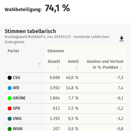
74,1
%
Wahlbeteiligung:
Stimmen tabellarisch
Stimmen
Kreistagswahl Mühldorf a. Inn, 09183125 - Gemeinde Lohkirchen
file_download
tabellarisch
Endergebnis
Partei
Stimmen
Anzahl
Anteil
Gewinn und Verlust
in %-Punkten
CSU
9.688
40,0 %
-7,3
AfD
3.592
14,8 %
7,4
GRÜNE
1.864
7,7 %
-0,1
SPD
612
2,5 %
-2,2
UWG
2.295
9,5 %
-3,2
WGW
207
0,9 %
-0,8