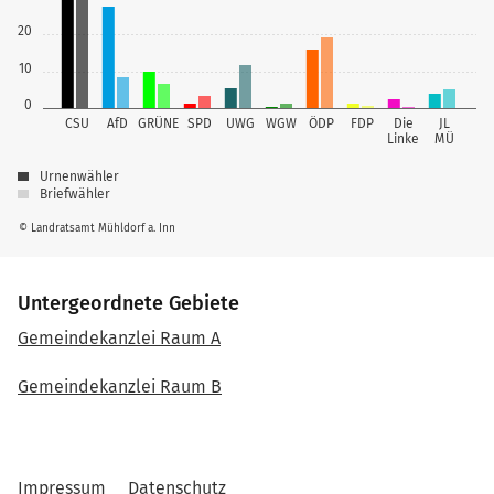
20
10
0
CSU
AfD
GRÜNE
SPD
UWG
WGW
ÖDP
FDP
Die
JL
Linke
MÜ
Urnenwähler
Briefwähler
© Landratsamt Mühldorf a. Inn
Untergeordnete Gebiete
Gemeindekanzlei Raum A
Gemeindekanzlei Raum B
Impressum
Datenschutz