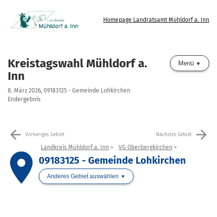
Homepage Landratsamt Mühldorf a. Inn
Kreistagswahl Mühldorf a.
Menü
Inn
8. März 2026, 09183125 - Gemeinde Lohkirchen
Endergebnis
arrow_back
arrow_forward
Vorheriges Gebiet
Nächstes Gebiet
Landkreis Mühldorf a. Inn
VG Oberbergkirchen
place
09183125 - Gemeinde Lohkirchen
Anderes Gebiet auswählen