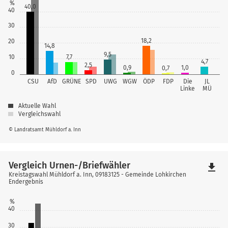
%
40,0
40
30
18,2
20
14,8
9,5
10
7,7
4,7
2,5
0,9
1,0
0,7
0
CSU
AfD
GRÜNE
SPD
UWG
WGW
ÖDP
FDP
Die
JL
Linke
MÜ
Aktuelle Wahl
Vergleichswahl
© Landratsamt Mühldorf a. Inn
Vergleich Urnen-/Briefwähler
file_download
Kreistagswahl Mühldorf a. Inn, 09183125 - Gemeinde Lohkirchen
Endergebnis
%
40
30