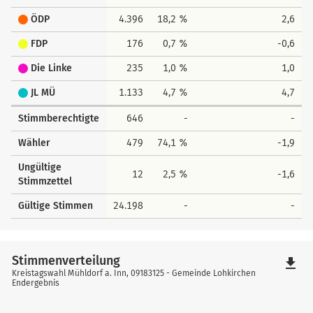
ÖDP
4.396
18,2 %
2,6
FDP
176
0,7 %
-0,6
Die Linke
235
1,0 %
1,0
JL MÜ
1.133
4,7 %
4,7
Stimmberechtigte
646
-
-
Wähler
479
74,1 %
-1,9
Ungültige
12
2,5 %
-1,6
Stimmzettel
Gültige Stimmen
24.198
-
-
Stimmenverteilung
file_download
Kreistagswahl Mühldorf a. Inn, 09183125 - Gemeinde Lohkirchen
Endergebnis