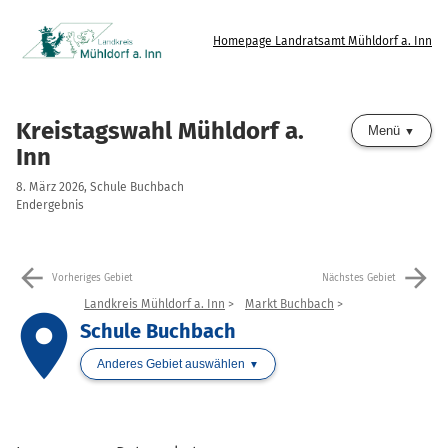
Homepage Landratsamt Mühldorf a. Inn
Kreistagswahl Mühldorf a.
Menü
Inn
8. März 2026, Schule Buchbach
Endergebnis
arrow_back
arrow_forward
Vorheriges Gebiet
Nächstes Gebiet
Landkreis Mühldorf a. Inn
Markt Buchbach
place
Schule Buchbach
Anderes Gebiet auswählen