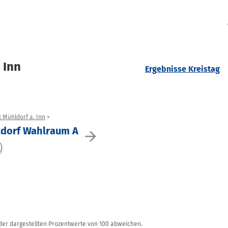
 Inn
Ergebnisse Kreistag
t Mühldorf a. Inn
ldorf Wahlraum A
arrow_forward
r dargestellten Prozentwerte von 100 abweichen.