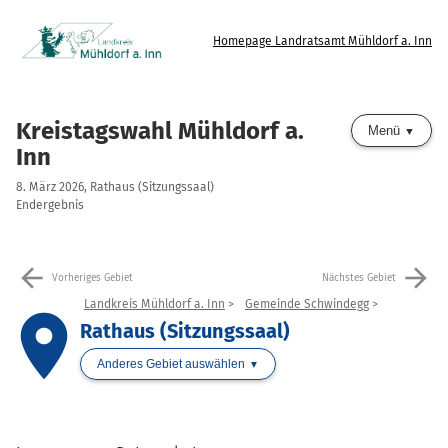
Homepage Landratsamt Mühldorf a. Inn
Kreistagswahl Mühldorf a.
Menü
Inn
8. März 2026, Rathaus (Sitzungssaal)
Endergebnis
arrow_back
arrow_forward
Vorheriges Gebiet
Nächstes Gebiet
Landkreis Mühldorf a. Inn
Gemeinde Schwindegg
place
Rathaus (Sitzungssaal)
Anderes Gebiet auswählen