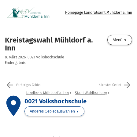
Homepage Landratsamt Mühldorf a. Inn
Kreistagswahl Mühldorf a.
Menü
Inn
8. März 2026, 0021 Volkshochschule
Endergebnis
arrow_back
arrow_forward
Vorheriges Gebiet
Nächstes Gebiet
Landkreis Mühldorf a. Inn
Stadt Waldkraiburg
place
0021 Volkshochschule
Anderes Gebiet auswählen