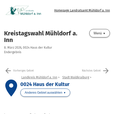
Homepage Landratsamt Mühldorf a. Inn
Kreistagswahl Mühldorf a.
Menü
Inn
8. März 2026, 0024 Haus der Kultur
Endergebnis
arrow_back
arrow_forward
Vorheriges Gebiet
Nächstes Gebiet
Landkreis Mühldorf a. Inn
Stadt Waldkraiburg
place
0024 Haus der Kultur
Anderes Gebiet auswählen